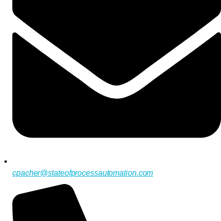
cpacher@stateofprocessautomation.com