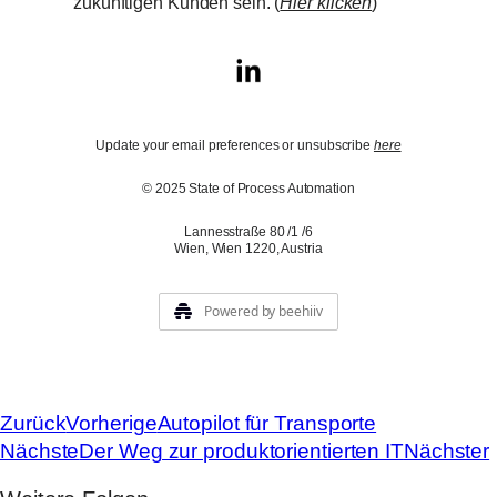
zukünftigen Kunden sein. (
Hier klicken
)
Update your email preferences or unsubscribe
here
© 2025 State of Process Automation
Lannesstraße 80 /1 /6
Wien, Wien 1220, Austria
Powered by beehiiv
Terms of Service
Zurück
Vorherige
Autopilot für Transporte
Nächste
Der Weg zur produktorientierten IT
Nächster