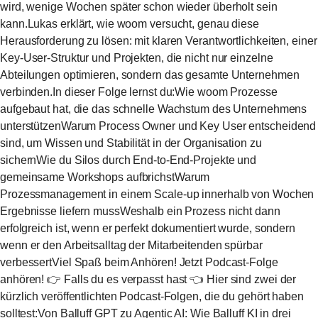
wird, wenige Wochen später schon wieder überholt sein
kann.Lukas erklärt, wie woom versucht, genau diese
Herausforderung zu lösen: mit klaren Verantwortlichkeiten, einer
Key-User-Struktur und Projekten, die nicht nur einzelne
Abteilungen optimieren, sondern das gesamte Unternehmen
verbinden.In dieser Folge lernst du:Wie woom Prozesse
aufgebaut hat, die das schnelle Wachstum des Unternehmens
unterstützenWarum Process Owner und Key User entscheidend
sind, um Wissen und Stabilität in der Organisation zu
sichernWie du Silos durch End-to-End-Projekte und
gemeinsame Workshops aufbrichstWarum
Prozessmanagement in einem Scale-up innerhalb von Wochen
Ergebnisse liefern mussWeshalb ein Prozess nicht dann
erfolgreich ist, wenn er perfekt dokumentiert wurde, sondern
wenn er den Arbeitsalltag der Mitarbeitenden spürbar
verbessertViel Spaß beim Anhören! Jetzt Podcast-Folge
anhören! 👉 Falls du es verpasst hast 👈 Hier sind zwei der
kürzlich veröffentlichten Podcast-Folgen, die du gehört haben
solltest:Von Balluff GPT zu Agentic AI: Wie Balluff KI in drei