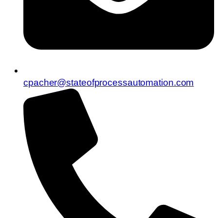
cpacher@stateofprocessautomation.com